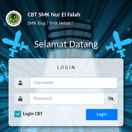
CBT SMK Nur El Falah
SMK Bisa ! SMK Hebat !
S
elamat
D
atang
L O G I N
Login CBT